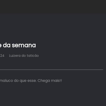
e da semana
024
Luizera do taticão
 maluco do que esse. Chega mais!!