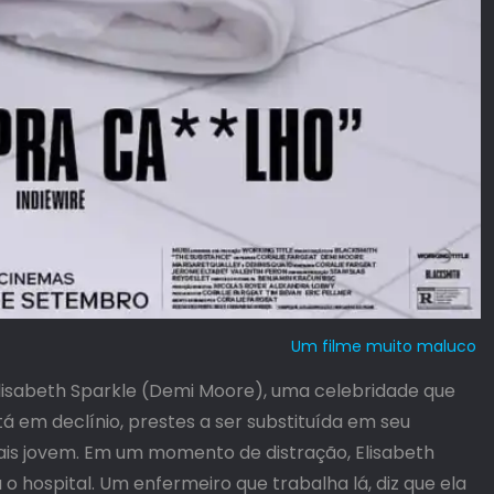
Um filme muito maluco
Elisabeth Sparkle (Demi Moore), uma celebridade que
á em declínio, prestes a ser substituída em seu
is jovem. Em um momento de distração, Elisabeth
 o hospital. Um enfermeiro que trabalha lá, diz que ela